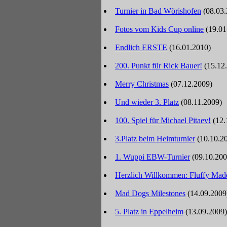
Turnier in Bad Wörishofen
(08.03
Fotos vom Kids Cup online
(19.01
Endlich ERSTE
(16.01.2010)
200. Punkt für Rick Bauer!
(15.12
Merry Christmas
(07.12.2009)
Und wieder 3. Platz
(08.11.2009)
100. Spiel für Michael Pitaev!
(12.
3.Platz beim Heimturnier
(10.10.2
1. Wuppi EBW-Turnier
(09.10.200
Herzlich Willkommen: Fluffy Ma
Mad Dogs Milestones
(14.09.2009
5. Platz in Eppelheim
(13.09.2009)